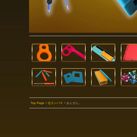
Top Page
>
Qコンパス
> あんぜん。